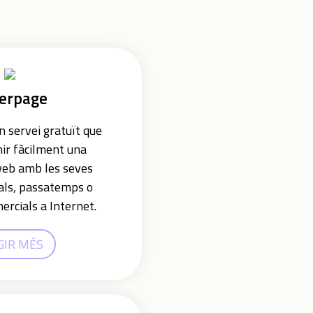
erpage
 servei gratuït que
nir fàcilment una
web amb les seves
als, passatemps o
ercials a Internet.
GIR MÉS