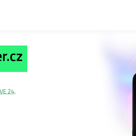
r.cz
VE 24
.