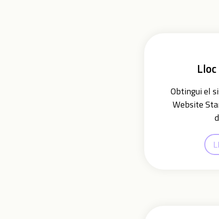
Lloc
Obtingui el s
Website Star
d
L