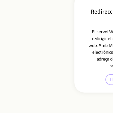
Redirecci
El servei 
redirigir el
web. Amb Mai
electrònic
adreça d
s
L