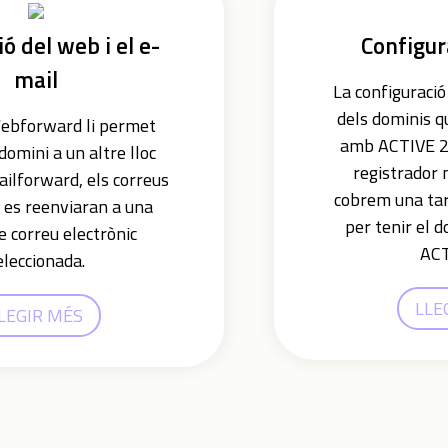
ó del web i el e-
Configur
mail
La configuració
dels dominis q
Webforward li permet
amb ACTIVE 24 
 domini a un altre lloc
registrador 
lforward, els correus
cobrem una tar
s es reenviaran a una
per tenir el d
e correu electrònic
ACT
eleccionada.
LLE
LEGIR MÉS