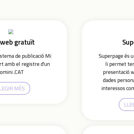
 web gratuït
Sup
istema de publicació Mi
Superpage és un
t amb el registre d'un
li permet te
omini .CAT
presentació 
dades person
interessos com
LEGIR MÉS
LLE