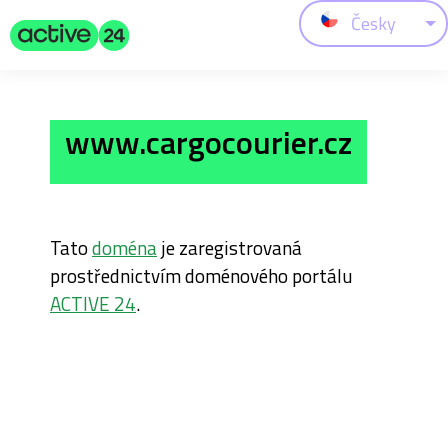
Česky
www.cargocourier.cz
Tato
doména
je zaregistrovaná
prostřednictvím doménového portálu
ACTIVE 24
.